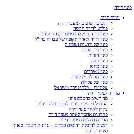
פינוי דירה
עמוד הבית
דגשים חשובים למעבר דירה
פוליש לדירה חדשה
פינוי דירה בעקבות מעבר מקום מגורים
פינוי דירה לאחר תקופה של עבודה בחו"ל
פינוי של ירושות ועזבונות
פינוי בית פרטי
פינוי חנויות
פינוי מהגג
פינוי מחסן
פינוי משרדים
פינוי תכולת מקלטים
פינוי של פסולת
אלטיזכן – בלתי נפרד מישראל
מדריך לפינוי דירה
מה חשוב בהסכם פינוי
ההבדל בין פינוי דירות לבין הובלת דירות
ניקיון לאחר פינוי דירה
פתרונות אחסון לאחר מעבר דירה
מכירת חפצים במעבר דירה
דגשים להובלת רהיטים כבדים – ארונות מטבח, ספות,
מקררים ועוד