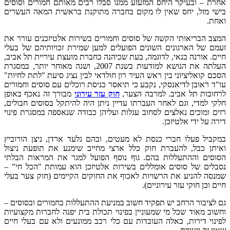
אחרת – ובעיקר היחס המזעזע ממנו סבלו רבים מאותם חמורים וסוסים
בישי מזל, יחס שאין לו מקום בחברה מתוקנת בראשית המאה העשרים
ואחת.
המצב הבריאותי הקשה של סוסים וחמורים בשירות אלטיזכנים עורר את
זעמם של הארגונים השונים הפועלים למען שמירת זכויותיהם של בעלי
חיים. אורנה בנאי, לדוגמה, בעת שכיהנה כחברת מועצת עיריית תל אביב,
העלתה את הנושא למודעות בשנת 2007, ושנה מאוחר יותר, במסגרת
הסכם קואליציוני בין ראש העיר רון חולדאי לבין נציג סיעת "לתת לחיות"
עו"ד ראובן לדיאנסקי, נקבע כי תיאסר כניסת רוכלים עם סוסים וחמורים
לרחובות תל אביב. למרבה הצער,
חוק עזר עירוני
מבורך זה נאכף באופן
חלקי למדי, וגם לאחר העברתו עדיין ניתן היה להיתקל בסוסים חבולים,
רזים ומוכים נאלצים לסחוב עגלות ועליהן כבודה שנאספה במסגרת פינוי
דירה על ידי אלטיזכן.
במקביל פעלו חברי כנסת לא מעטים, ובהם גלעד ארדן, ניצן הורוביץ
ואיתן כבל, להעברת חוק כלל ארצי מחייב שימנע את תופעת ניצול
הסוסים וההתעללות בהם. גוף נוסף הפועל למגר את המראות הבלתי
נסבלים של סוסים אומללים בשירות אלטיזכן הוא עמותת "הכל חי" –
שמנסה להניע את הרשויות לאכוף את החוקים הקיימים (חוק צער בעלי
חיים וכן חוקי עזר עירוניים).
גם לציבור הרחב יש תפקיד חשוב במניעת ההתעללות בחמורים ובסוסים –
וחשוב מאוד שכל מי שמעוניין בפינוי תכולת בית יפנה לחברות מקצועיות
לפינוי דירות, כאלה העובדות עם כלי רכב ממונעים ולא עם בעלי חיים