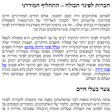
חברות לפינוי תכולה – התחליף המודרני
לאותם אלטיזכנים היה קסם רומנטי, אולם החיים המודרניים חייבו
פתרונות פרקטיים יותר לכמות האדירה של הגרוטאות והפסולת
המצטברת בבתים שלנו – וזה צץ בדמות חברות מאורגנות ומסודרות לפינוי
תכולת דירות, קניית ירושות, פינוי מיקלטים וגגות וכו'.
לחברה לפינוי דירות יתרונות רבים על פני האלטיזכן: היא מסוגלת לטפל
בהיקפים רבים יותר של פסולת וחפצים מיותרים, הצעות המחיר שלה
ברוב המקרים אטרקטיביות יותר (
כולל פינוי דירות בחינם
תמורת חפצים
בעלי ערך הנמצאים בדירה), הפסולת מפונה בצורה מסודרת לאתרים
המיועדים לכך, היא מתחייבת ללוחות זמנים מפורטים לפינוי מדירה או
מבית פרטי ועומדת בהם (לפחות ברוב המקרים) ובמקרים רבים גם
מסייעים אנשיה לבעל הדירה להתמודד עם הפן הרגשי הלא פשוט
של
פינוי דירה
– כך שאין פלא כי האלטיזכן הישן והזכור לטוב (לא מעט בזכות
הנוסטלגיה, שנוטה לצבוע את העבר בצבעים חמימים ונעימים) הולך
ונעלם מן העולם.
צער בעלי חיים
סיבה מרכזית נוספת לכך שהאלטיזכן מפנה את מקומות לחברות לפינוי
תכולה היא השימוש שלהם, כלומר של האלטיזכנים, בחמורים ובסוסים על
מנת לסחוב את העגלות שעליהן מונחת התכולה שפונתה מדירה זו או