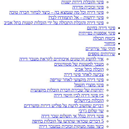
פינוי והובלת דירות ישנות
פינוי זכוכית מדירה
פינוי דירה וכל מה שנמצא בה – כיצד לבחור חברה טובה
פינוי ירושות – אל תתמודדו לבד!
פינוי דירה והובלת התכולה על ידי הובלות קטנות בתל אביב
פינוי דירה בחינם
פינוי אספנות כפייתית
ביטוח תכולה
מיחזור
חוקי עזר עירוניים
שירותים נוספים
איך להשיג קרטונים איכותיים לקראת מעבר דירה
מעבר למעונות של סטודנטים
הובלה בתל אביב
צביעה לאחר פינוי דירה
פינוי דירה מקצועי לאחר שריפה
פינוי מוצרי חשמל
יתרונות של שכירת חברת הובלות מקצועית
בין פינוי דירה לבין חיטוי דירה
הובלות בירושלים
דברים שחשוב לדעת על פוליש דירות ומשרדים
שר שלום ג'רבי
פינוי דירה בגלל אי תשלום שכר דירה
5 דברים שכדאי שתדעו על הובלות בחיפה
כיצד נפנה מעקות זכוכית במעבר דירה