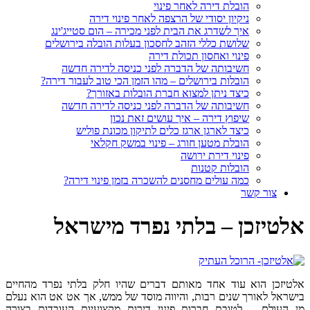
הובלת דירה לאחר פינוי
ניקיון יסודי של הרצפה לאחר פינוי דירה
איך לשדרג את הבית לפני מכירה – הום סטייג'ינג
שלושת כללי הזהב לחסכון בעלות הובלה בירושלים
פינוי ואחסון תכולת דירה
חשיבותה של הדברה לפני כניסה לדירה חדשה
הובלות בירושלים – מהו הזמן הכי טוב לעבור דירה?
כיצד ניתן למצוא חברת הובלות באזורך?
חשיבותה של הדברה לפני כניסה לדירה חדשה
שיפוץ דירה – איך עושים זאת נכון
כיצד לארגן ארגז כלים לתיקון מכונת פוליש
הובלת מטען חורג – פינוי במשק חקלאי
פינוי דירת ירושה
הובלות קטנות
כמה עולים מחסנים להשכרה בזמן פינוי דירה?
צור קשר
אלטיזכן – בלתי נפרד מישראל
אלטיזכן הוא עוד אחד מאותם דברים שהיו חלק בלתי נפרד מהחיים
בישראל לאורך שנים רבות, והיווה מוסד של ממש, אך אט אט הוא נעלם
מן העולם – לטובת חברות פינוי דירות מקצועיות העובדות בצורה