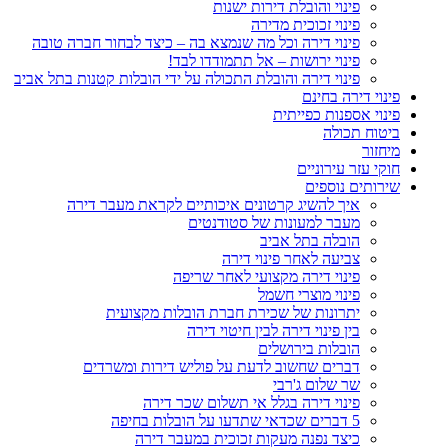
פינוי והובלת דירות ישנות
פינוי זכוכית מדירה
פינוי דירה וכל מה שנמצא בה – כיצד לבחור חברה טובה
פינוי ירושות – אל תתמודדו לבד!
פינוי דירה והובלת התכולה על ידי הובלות קטנות בתל אביב
פינוי דירה בחינם
פינוי אספנות כפייתית
ביטוח תכולה
מיחזור
חוקי עזר עירוניים
שירותים נוספים
איך להשיג קרטונים איכותיים לקראת מעבר דירה
מעבר למעונות של סטודנטים
הובלה בתל אביב
צביעה לאחר פינוי דירה
פינוי דירה מקצועי לאחר שריפה
פינוי מוצרי חשמל
יתרונות של שכירת חברת הובלות מקצועית
בין פינוי דירה לבין חיטוי דירה
הובלות בירושלים
דברים שחשוב לדעת על פוליש דירות ומשרדים
שר שלום ג'רבי
פינוי דירה בגלל אי תשלום שכר דירה
5 דברים שכדאי שתדעו על הובלות בחיפה
כיצד נפנה מעקות זכוכית במעבר דירה