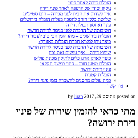
הובלת דירה לאחר פינוי
ניקיון יסודי של הרצפה לאחר פינוי דירה
איך לשדרג את הבית לפני מכירה – הום סטייג'ינג
שלושת כללי הזהב לחסכון בעלות הובלה בירושלים
פינוי ואחסון תכולת דירה
חשיבותה של הדברה לפני כניסה לדירה חדשה
הובלות בירושלים – מהו הזמן הכי טוב לעבור דירה?
כיצד ניתן למצוא חברת הובלות באזורך?
חשיבותה של הדברה לפני כניסה לדירה חדשה
שיפוץ דירה – איך עושים זאת נכון
כיצד לארגן ארגז כלים לתיקון מכונת פוליש
הובלת מטען חורג – פינוי במשק חקלאי
פינוי דירת ירושה
הובלות קטנות
כמה עולים מחסנים להשכרה בזמן פינוי דירה?
צור קשר
posted on
אוגוסט 29, 2017
by
liran
מתי כדאי להזמין שירות של פינוי
דירת ירושה?
נניח שאחד מבני המשפחה שלכם נפטר לאחרונה והשאיר לכם דירה