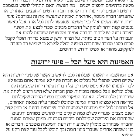
מלאה ברהיטים וחפצים ישנים – מה תעשו? האם תתחילו לחפש בעצמכם
רהיטים וחפצים יקרי ערך ותזרקו את רוב הרהיטים והחפצים האחרים או
שתעדיפו חברה מנוסה, אחראית ואמינה שתעשה את זה עבורכם? פינוי
דירת ירושה נשמע אולי כמו משימה שאפשר לתת לכל אחד אבל כאשר
נכנסים קצת יותר לעומק של הדברים מבינים שכדי לבצע את הפינוי
בצורה נכונה יש לבחור בחברה אמינה ומקצועית שיודעת לבצע את
העבודה על הצד הטוב ביותר. על הציוד הישן שנמצא בדירה תוכלו לקבל
סכום כספי מכובד שהחברה המפנה יכולה למצוא בו שימוש רב בעזרה
לנזקקים, מחזור או אפילו חידוש הרהיטים.
האמינות היא מעל הכל – פינוי ירושות
אם המחשבה הראשונה שעלתה לכם לראש בהקשר של פינוי ירושות היא
שקיים חשש שתפלו על נוכלים או חברת פינוי לא אמינה אתם ממש לא
לבד. לצערנו יש לא מעט סיפורים על חברות פינוי דירות שמציעות לנו
עולם ומלואו אבל בשטח מוכיחות שהן חברות שלא היינו רוצים לקחת את
שירותיהן מלכתחילה. האתגר העיקרי שלכם בפינוי הדירה שקיבלתם
בירושה הוא למצוא חברה אמינה שתוכלו לסמוך עליה במאת האחוזים,
אל תתפתו לכל מיני מודעות שמציעות לכם שירותים בחינם או בזמן קצר,
ישנם מצבים שעדיף לשלם כמה שקלים כדי להרגיש בטוחים ורגועים
שהנחתם את הירושה שקיבלתם בידיים הנכונות. כמובן שטרם הזמנת
החברה שבחרתם מומלץ לשמוע חוות דעת והמלצות משכנים, חברים או
בני משפחה אחרים שעברו פינוי דומה וכך תוכלו לקבל עוד קצת רקע על
הנושא.