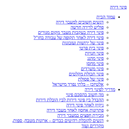
פינוי דירה
עמוד הבית
דגשים חשובים למעבר דירה
פוליש לדירה חדשה
פינוי דירה בעקבות מעבר מקום מגורים
פינוי דירה לאחר תקופה של עבודה בחו"ל
פינוי של ירושות ועזבונות
פינוי בית פרטי
פינוי חנויות
פינוי מהגג
פינוי מחסן
פינוי משרדים
פינוי תכולת מקלטים
פינוי של פסולת
אלטיזכן – בלתי נפרד מישראל
מדריך לפינוי דירה
מה חשוב בהסכם פינוי
ההבדל בין פינוי דירות לבין הובלת דירות
ניקיון לאחר פינוי דירה
פתרונות אחסון לאחר מעבר דירה
מכירת חפצים במעבר דירה
דגשים להובלת רהיטים כבדים – ארונות מטבח, ספות,
מקררים ועוד