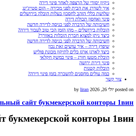
ניקיון יסודי של הרצפה לאחר פינוי דירה
איך לשדרג את הבית לפני מכירה – הום סטייג'ינג
שלושת כללי הזהב לחסכון בעלות הובלה בירושלים
פינוי ואחסון תכולת דירה
חשיבותה של הדברה לפני כניסה לדירה חדשה
הובלות בירושלים – מהו הזמן הכי טוב לעבור דירה?
כיצד ניתן למצוא חברת הובלות באזורך?
חשיבותה של הדברה לפני כניסה לדירה חדשה
שיפוץ דירה – איך עושים זאת נכון
כיצד לארגן ארגז כלים לתיקון מכונת פוליש
הובלת מטען חורג – פינוי במשק חקלאי
פינוי דירת ירושה
הובלות קטנות
כמה עולים מחסנים להשכרה בזמן פינוי דירה?
צור קשר
posted on
יולי 26, 2026
by
liran
ьный сайт букмекерской конторы 1вин
т букмекерской конторы 1вин