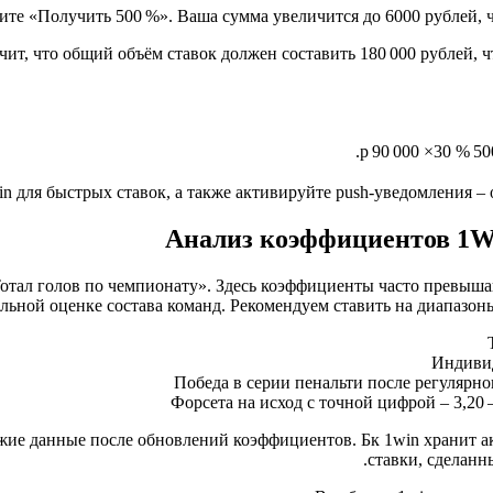
те «Получить 500 %». Ваша сумма увеличится до 6000 рублей, чт
чит, что общий объём ставок должен составить 180 000 рублей, 
90 000 р.
30×
500
 для быстрых ставок, а также активируйте push‑уведомления – 
Анализ коэффициентов 1Wi
 Тотал голов по чемпионату». Здесь коэффициенты часто превыш
льной оценке состава команд. Рекомендуем ставить на диапазоны 
Индивид
Победа в серии пенальти после регулярно
Форсета на исход с точной цифрой – 3,20 
ежие данные после обновлений коэффициентов. Бк 1win хранит а
ставки, сделанн