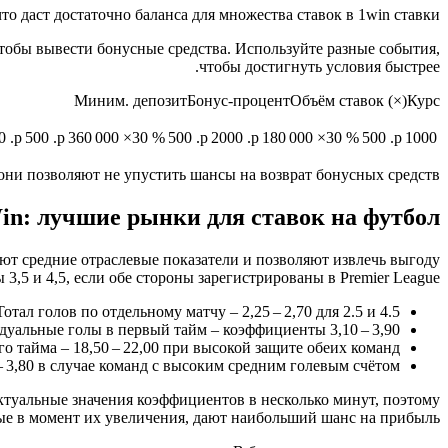
о даст достаточно баланса для множества ставок в 1win ставки.
чтобы вывести бонусные средства. Используйте разные события,
чтобы достигнуть условия быстрее.
Миним. депозитБонус‑процентОбъём ставок (×)Курс
 %
500 р.
360 000 р.
30×
500 %
2000 р.
180 000 р.
30×
500 %
1000 р.
они позволяют не упустить шансы на возврат бонусных средств.
n: лучшие рынки для ставок на футбол
ают средние отраслевые показатели и позволяют извлечь выгоду
3,5 и 4,5, если обе стороны зарегистрированы в Premier League.
Тотал голов по отдельному матчу – 2,25 – 2,70 для 2.5 и 4.5
уальные голы в первый тайм – коэффициенты 3,10 – 3,90
го тайма – 18,50 – 22,00 при высокой защите обеих команд
– 3,80 в случае команд с высоким средним голевым счётом
ктуальные значения коэффициентов в несколько минут, поэтому
ые в момент их увеличения, дают наибольший шанс на прибыль.