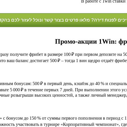
В работе с 1win ставк
כים לפנות דירה? מלאו פרטים בצור קשר ונוכל לעזור לכם בהק
Промо‑акции 1Win: фр
разу получите фрибет в размере 100 ₽ при первом депозите на 5
 что ваш баланс достигает 500 ₽ – тогда 1 вин щедро отдаёт фри
вным бонусам: 500 ₽ в первый день, кэшбэк до 40 % и специальн
ьте 5 000 ₽ в течение первых 7 дней. При выполнении этого усл
чные розыгрыши высоких ценностей, а также личный менеджер,
» с бонусом до 150 % от суммы первого пополнения в период с 1
ожность участвовать в турнире «Корпоративный чемпионат», гд