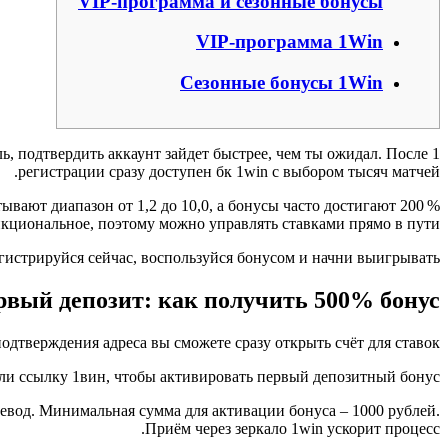
VIP‑программа и сезонные бонусы
VIP‑программа 1Win
Сезонные бонусы 1Win
ль, подтвердить аккаунт зайдет быстрее, чем ты ожидал. После
регистрации сразу доступен бк 1win с выбором тысяч матчей.
ают диапазон от 1,2 до 10,0, а бонусы часто достигают 200 %
циональное, поэтому можно управлять ставками прямо в пути.
егистрируйся сейчас, воспользуйся бонусом и начни выигрывать.
рвый депозит: как получить 500% бонус
подтверждения адреса вы сможете сразу открыть счёт для ставок.
или ссылку 1вин, чтобы активировать первый депозитный бонус.
евод. Минимальная сумма для активации бонуса – 1000 рублей.
Приём через зеркало 1win ускорит процесс.