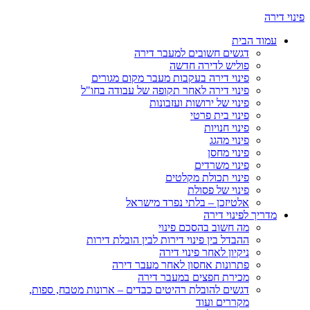
פינוי דירה
עמוד הבית
דגשים חשובים למעבר דירה
פוליש לדירה חדשה
פינוי דירה בעקבות מעבר מקום מגורים
פינוי דירה לאחר תקופה של עבודה בחו"ל
פינוי של ירושות ועזבונות
פינוי בית פרטי
פינוי חנויות
פינוי מהגג
פינוי מחסן
פינוי משרדים
פינוי תכולת מקלטים
פינוי של פסולת
אלטיזכן – בלתי נפרד מישראל
מדריך לפינוי דירה
מה חשוב בהסכם פינוי
ההבדל בין פינוי דירות לבין הובלת דירות
ניקיון לאחר פינוי דירה
פתרונות אחסון לאחר מעבר דירה
מכירת חפצים במעבר דירה
דגשים להובלת רהיטים כבדים – ארונות מטבח, ספות,
מקררים ועוד