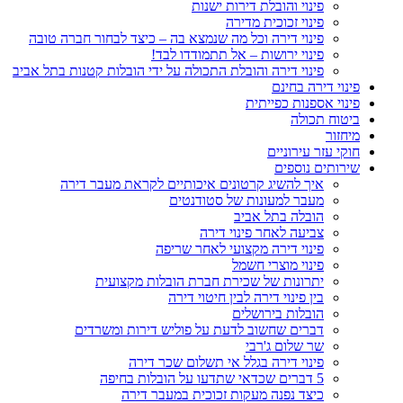
פינוי והובלת דירות ישנות
פינוי זכוכית מדירה
פינוי דירה וכל מה שנמצא בה – כיצד לבחור חברה טובה
פינוי ירושות – אל תתמודדו לבד!
פינוי דירה והובלת התכולה על ידי הובלות קטנות בתל אביב
פינוי דירה בחינם
פינוי אספנות כפייתית
ביטוח תכולה
מיחזור
חוקי עזר עירוניים
שירותים נוספים
איך להשיג קרטונים איכותיים לקראת מעבר דירה
מעבר למעונות של סטודנטים
הובלה בתל אביב
צביעה לאחר פינוי דירה
פינוי דירה מקצועי לאחר שריפה
פינוי מוצרי חשמל
יתרונות של שכירת חברת הובלות מקצועית
בין פינוי דירה לבין חיטוי דירה
הובלות בירושלים
דברים שחשוב לדעת על פוליש דירות ומשרדים
שר שלום ג'רבי
פינוי דירה בגלל אי תשלום שכר דירה
5 דברים שכדאי שתדעו על הובלות בחיפה
כיצד נפנה מעקות זכוכית במעבר דירה