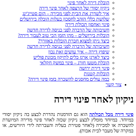
הובלת דירה לאחר פינוי
ניקיון יסודי של הרצפה לאחר פינוי דירה
איך לשדרג את הבית לפני מכירה – הום סטייג'ינג
שלושת כללי הזהב לחסכון בעלות הובלה בירושלים
פינוי ואחסון תכולת דירה
חשיבותה של הדברה לפני כניסה לדירה חדשה
הובלות בירושלים – מהו הזמן הכי טוב לעבור דירה?
כיצד ניתן למצוא חברת הובלות באזורך?
חשיבותה של הדברה לפני כניסה לדירה חדשה
שיפוץ דירה – איך עושים זאת נכון
כיצד לארגן ארגז כלים לתיקון מכונת פוליש
הובלת מטען חורג – פינוי במשק חקלאי
פינוי דירת ירושה
הובלות קטנות
כמה עולים מחסנים להשכרה בזמן פינוי דירה?
צור קשר
ניקיון לאחר פינוי דירה
פינוי דירה מכל תכולתה
הוא גם הזדמנות נהדרת לבצע בה ניקיון יסודי
במיוחד. במיוחד מומלץ לבצע ניקיון שכזה לאחר פינוי מדירה המיועדת
להשכרה או למכירה (לאחר פטירת בעליה והעברתה לידי היורשים, או
במקרה של מעבר לבית אבות).