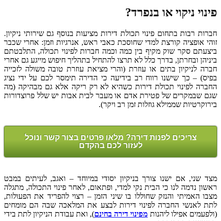
פינוי ניקוי או בנפרד?
חברות רבות בתחום פינוי תכולת דירות מציעות בנוסף גם שירותי ניקיון.
זוהי אופציה קורצת למדי שחוסכת כאבי ראש, אנרגיות וזמן: אחרי שכבר
ביצעתם סקר שוק מקיף בין כמה וכמה חברות לפינוי תכולה, התלבטתם
ביניהן ובחרתן, בדרך כלל לא תרצו להתחיל בתהליך חיפוש מייגע גם אחרי
חברה לניקיון בתים או עוזרת (והרי מציאת עוזרת טובה משולה לזכייה
בפיס) – כך שישנו רווח רב בידיעה כי הדירה תימסר לכם על ידי נציג
החברה לפינוי תכולת דירות כשהיא לא רק ריקה אלא גם מבהיקה (מה
שגם שבמקרים של פטירת אדם או מעבר לבית אבות יש שלל פרוצדורות
בירוקרטיות שממילא גוזלות זמן רב ויקר).
צריכים לפנות דירה? מלאו פרטים בצור קשר ונוכל
לעזור לכם בהקדם
מצד שני, אם ישנו צורך בניקיון יסודי במיוחד – ואגב, לעיתים במבט
ראשון נדמה לנו כי הבית נקי למדי, ופתאום, לאחר פינוי התכולה, מתגלה
מצבו האמיתי והנזק שחוללו בו שיני הזמן – רצוי להפריד את הפעולות,
לתת לאנשי החברה לפינוי דירות לבצע את המלאכה שבה הם מומחים
(ולפעמים אפילו ליהנות
מפינוי דירה בחינם
), ואת עבודת הניקיון לתת בידי