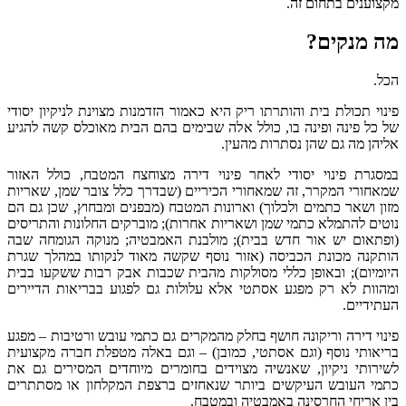
מקצוענים בתחום זה.
מה מנקים?
הכל.
פינוי תכולת בית והותרתו ריק היא כאמור הזדמנות מצוינת לניקיון יסודי
של כל פינה ופינה בו, כולל אלה שבימים בהם הבית מאוכלס קשה להגיע
אליהן מה גם שהן נסתרות מהעין.
במסגרת פינוי יסודי לאחר פינוי דירה מצוחצח המטבח, כולל האזור
שמאחורי המקרר, זה שמאחורי הכיריים (שבדרך כלל צובר שמן, שאריות
מזון ושאר כתמים ולכלוך) וארונות המטבח (מבפנים ומבחוץ, שכן גם הם
נוטים להתמלא כתמי שמן ושאריות אחרות); מוברקים החלונות והתריסים
(ופתאום יש אור חדש בבית); מולבנת האמבטיה; מנוקה הגומחה שבה
הותקנה מכונת הכביסה (אזור נוסף שקשה מאוד לנקותו במהלך שגרת
היומיום); ובאופן כללי מסולקות מהבית שכבות אבק רבות ששקעו בבית
ומהוות לא רק מפגע אסתטי אלא עלולות גם לפגוע בבריאות הדיירים
העתידיים.
פינוי דירה וריקונה חושף בחלק מהמקרים גם כתמי עובש ורטיבות – מפגע
בריאותי נוסף (וגם אסתטי, כמובן) – וגם באלה מטפלת חברה מקצועית
לשירותי ניקיון, שאנשיה מצוידים בחומרים מיוחדים המסירים גם את
כתמי העובש העיקשים ביותר שנאחזים ברצפת המקלחון או מסתתרים
בין אריחי החרסינה באמבטיה ובמטבח.